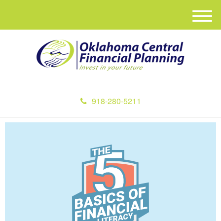
M
e
n
u
918-280-5211